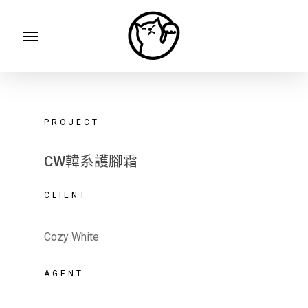
Skip
Menu
to
main
content
PROJECT
CW韓系護腳霜
CLIENT
Cozy White
AGENT